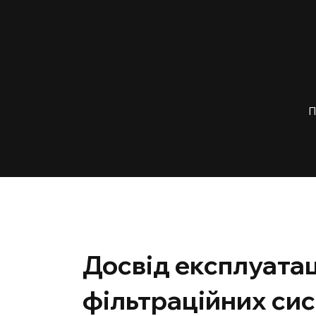
П
Досвід експлуатац
фільтраційних си