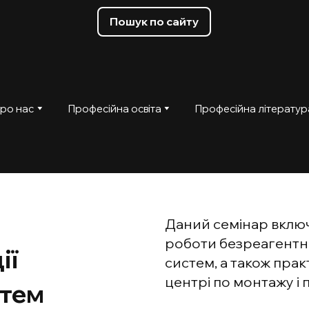
Пошук по сайту
ро нас
Професійна освіта
Професійна літератур
Даний семінар вклю
роботи безреагентни
ії
систем, а також пра
центрі по монтажу і
стем