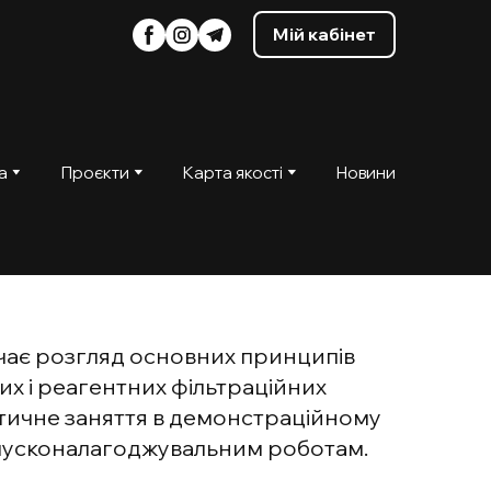
Мій кабінет
а
Проєкти
Карта якості
Новини
чає розгляд основних принципів
х і реагентних фільтраційних
ктичне заняття в демонстраційному
 пусконалагоджувальним роботам.