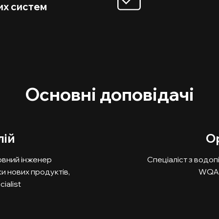
их систем
Основні доповідачі
лій
О
ловний інженер
Спеціаліст з водоп
ки нових продуктів,
WQA C
ialist