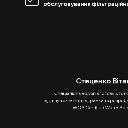
обслуговування фільтраційн
Стеценко Віта
Спеціаліст з водопідготовки, го
відділу технічної підтримки та розроб
WQA Certified Water Spec