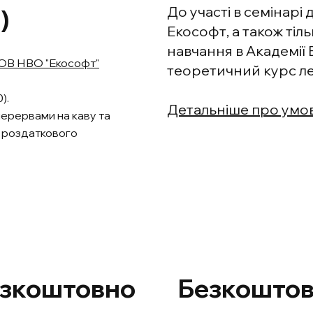
До участі в семінарі
)
Екософт, а також тіль
навчання в Академії 
ОВ НВО "Екософт"
теоретичний курс ле
).
Детальніше про умов
перервами на каву та
т роздаткового
зкоштовно
Безкошто