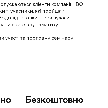
 допускаються клієнти компанії НВО
ки ті учасники, які пройшли
Водопідготовки, і прослухали
кцій на задану тематику.
и участі та програму семінару.
вно
Безкоштовно