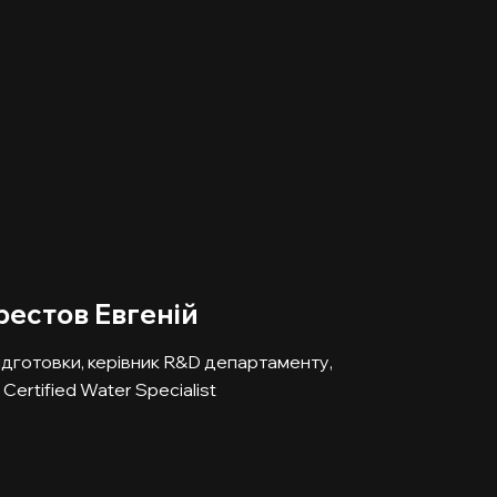
рестов Евгеній
ідготовки, керівник R&D департаменту,
ertified Water Specialist