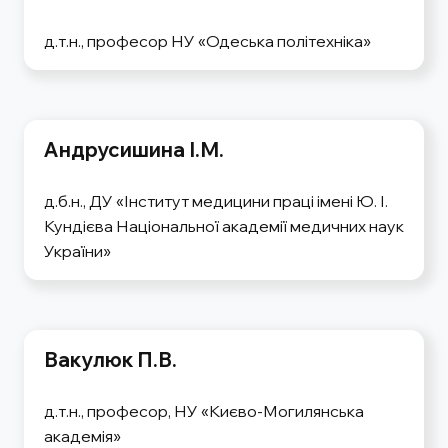
д.т.н., професор НУ «Одеська політехніка»
Андрусишина І.М.
д.б.н., ДУ «Інститут медицини праці імені Ю. І.
Кундієва Національної академії медичних наук
України»
Вакулюк П.В.
д.т.н., професор, НУ «Києво-Могилянська
академія»