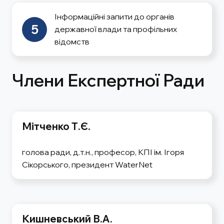
Інформаційні запити до органів
5
державної влади та профільних
відомств
Члени Експертної Ради
Мітченко Т.Є.
голова ради, д.т.н., професор, КПІ ім. Ігоря
Сікорського, президент WaterNet
Кишневський В.А.