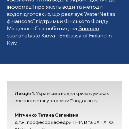
інформації про якість води та методи
водопідготовки», що реалізує WaterNet за
фінансової підтримки Фінського Фонду
Місцевого Співробітництва
Suomen
suurlähetystö Kiova - Embassy of Finland in
Kyiv
.
Лекція 1.
Українська водна криза в умовах
воєнного стану та шляхи її подолання.
Мітченко Тетяна Євгенівна
д.т.н., професор кафедри ТНР, В та ЗХТ ХТФ,