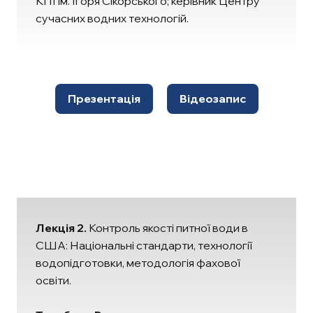
КПІ ім. Ігоря Сікорського; керівник Центру
сучасних водних технологій.
Презентація
Відеозапис
Лекція 2.
Контроль якості питної води в
США: Національні стандарти, технології
водопідготовки, методологія фахової
освіти.