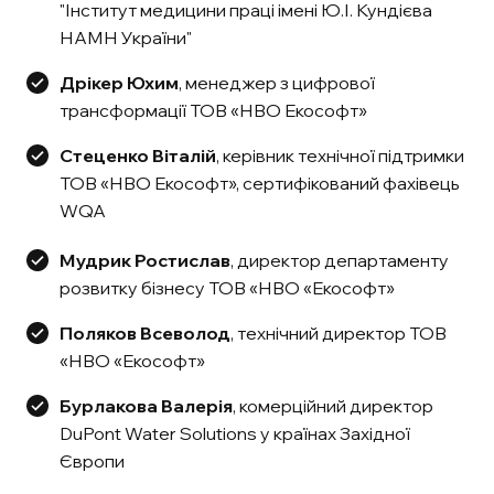
"Інститут медицини праці імені Ю.І. Кундієва
НАМН України"
Дрікер Юхим
, менеджер з цифрової
трансформації ТОВ «НВО Екософт»
Стеценко Віталій
, керівник технічної підтримки
ТОВ «НВО Екософт», сертифікований фахівець
WQA
Мудрик Ростислав
, директор департаменту
розвитку бізнесу ТОВ «НВО «Екософт»
Поляков Всеволод
, технічний директор ТОВ
«НВО «Екософт»
Бурлакова Валерія
, комерційний директор
DuPont Water Solutions у країнах Західної
Європи