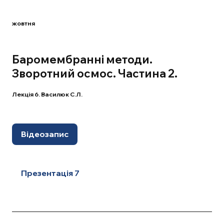
жовтня
Баромембранні методи.
Зворотний осмос. Частина 2.
Лекція 6. Василюк С.Л.
Відеозапис
Презентація 7