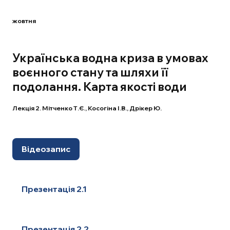
жовтня
Українська водна криза в умовах
воєнного стану та шляхи її
подолання. Карта якості води
Лекція 2. Мітченко Т.Є., Косогіна І.В., Дрікер Ю.
Відеозапис
Презентація 2.1
Презентація 2.2