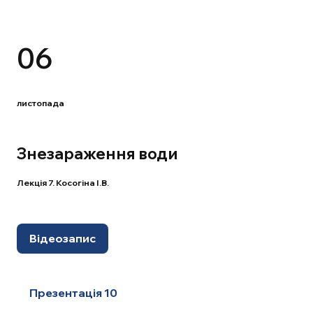
06
листопада
Знезараження води
Лекція 7. Косогіна І.В.
Відеозапис
Презентація 10