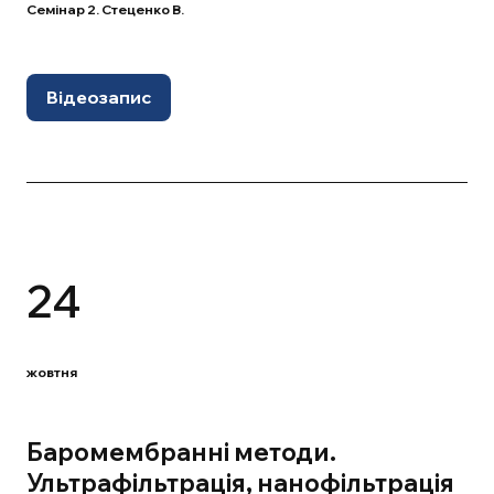
Семінар 2. Стеценко В.
Відеозапис
24
жовтня
Баромембранні методи.
Ультрафільтрація, нанофільтрація