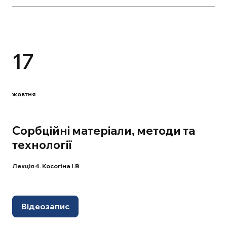
17
жовтня
Сорбційні матеріали, методи та
технології
Лекція 4. Косогіна І.В.
Відеозапис