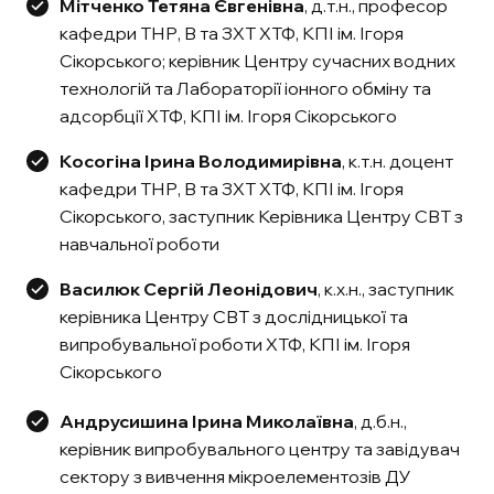
Мітченко Тетяна Євгенівна
, д.т.н., професор
кафедри ТНР, В та ЗХТ ХТФ, КПІ ім. Ігоря
Сікорського; керівник Центру сучасних водних
технологій та Лабораторії іонного обміну та
адсорбції ХТФ, КПІ ім. Ігоря Сікорського
Косогіна Ірина Володимирівна
, к.т.н. доцент
кафедри ТНР, В та ЗХТ ХТФ, КПІ ім. Ігоря
Сікорського, заступник Керівника Центру СВТ з
навчальної роботи
Василюк Сергій Леонідович
, к.х.н., заступник
керівника Центру СВТ з дослідницької та
випробувальної роботи ХТФ, КПІ ім. Ігоря
Сікорського
Андрусишина Ірина Миколаївна
, д.б.н.,
керівник випробувального центру та завідувач
сектору з вивчення мікроелементозів ДУ