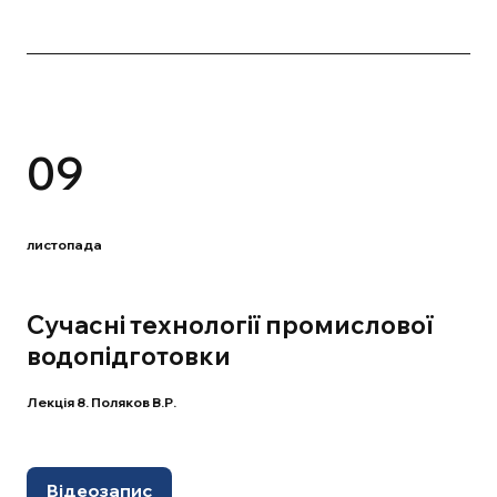
09
листопада
Сучасні технології промислової
водопідготовки
Лекція 8. Поляков В.Р.
Відеозапис