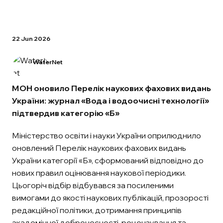
22 Jun 2026
WaterNet
МОН оновило Перелік наукових фахових видань
України: журнал «Вода і водоочисні технології»
підтвердив категорію «Б»
Міністерство освіти і науки України оприлюднило
оновлений Перелік наукових фахових видань
України категорії «Б», сформований відповідно до
нових правил оцінювання наукової періодики.
Цьогоріч відбір відбувався за посиленими
вимогами до якості наукових публікацій, прозорості
редакційної політики, дотримання принципів
академічної доброчесності, рецензування та