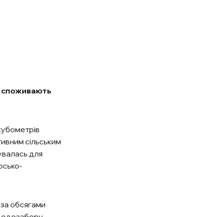
ше споживають
кубометрів
тивним сільським
увалась для
рсько-
 за обсягами
 водозабору