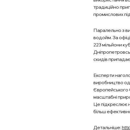
традиційно при
промислових під
Паралельно з в
водойм. За офіц
223 мільйони ку
Дніпропетровськ
скидів припадає
Експерти нагол
виробництво оди
Європейського 
масштабні приро
Це підкреслює н
більш ефективно
Детальніше:
http