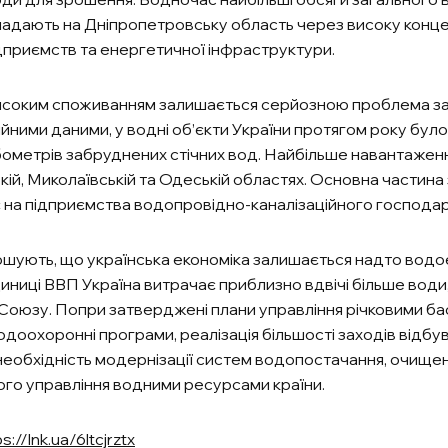
падають на Дніпропетровську область через високу конц
приємств та енергетичної інфраструктури.
исоким споживанням залишається серйозною проблема з
ійними даними, у водні об’єкти України протягом року бул
бометрів забруднених стічних вод. Найбільше навантажен
ій, Миколаївській та Одеській областях. Основна частин
 на підприємства водопровідно-каналізаційного господар
ошують, що українська економіка залишається надто вод
ниці ВВП Україна витрачає приблизно вдвічі більше води,
Союзу. Попри затверджені плани управління річковими ба
доохоронні програми, реалізація більшості заходів відбув
еобхідність модернізації систем водопостачання, очищенн
го управління водними ресурсами країни.
s://lnk.ua/6ltcjrztx