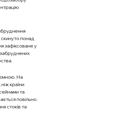
ентрацію
абруднення
о скинуто понад
ня зафіксоване у
а забруднених
ства.
оємною. На
 ніж країни
сейнами та
ається повільно.
я стоків та