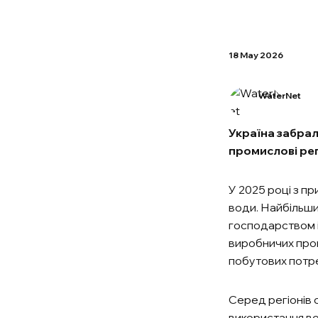
18 May 2026
WaterNet
Україна забрал
промислові ре
У 2025 році з п
води. Найбільши
господарством і
виробничих про
побутових потр
Серед регіонів 
використання во