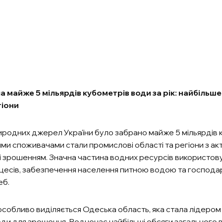
а майже 5 мільярдів кубометрів води за рік: найбіль
гіони
риродних джерел України було забрано майже 5 мільярдів 
ми споживачами стали промислові області та регіони з ак
 зрошенням. Значна частина водних ресурсів використов
цесів, забезпечення населення питною водою та господа
еб.
особливо виділяється Одеська область, яка стала лідером
ди для зрошення. Водночас найбільші обсяги загального