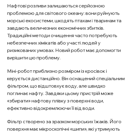
Нафтові розливи залишаються серйозною
проблемою для світового океану: вони руйнують
морські екосистеми, шкодять птахам і тваринам та
завдають величезних економічних збитків.
Традиційні методи очищення часто потребують
небезпечних хімікатів або участі людей у
ризикованих умовах. Новий робот має допомогти
вирішити цю проблему.
Міні-робот приблизно розміром із кросівок і
керується дистанційно. Він оснащений спеціальним
фільтром, що відштовхує воду, але швидко
поглинає нафту. Завдяки цьому пристрій може
«збирати» нафтову плівку з поверхні води,
ефективно відокремлюючи її від води.
Фільтр створено за зразком морських їжаків. Його
поверхня має мікроскопічні «шипи», які утримують