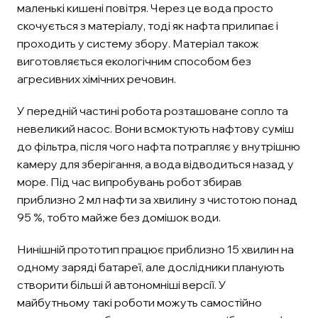
маленькі кишені повітря. Через це вода просто
скочується з матеріалу, тоді як нафта прилипає і
проходить у систему збору. Матеріал також
виготовляється екологічним способом без
агресивних хімічних речовин.
У передній частині робота розташоване сопло та
невеликий насос. Вони всмоктують нафтову суміш
до фільтра, після чого нафта потрапляє у внутрішню
камеру для зберігання, а вода відводиться назад у
море. Під час випробувань робот збирав
приблизно 2 мл нафти за хвилину з чистотою понад
95 %, тобто майже без домішок води.
Нинішній прототип працює приблизно 15 хвилин на
одному заряді батареї, але дослідники планують
створити більші й автономніші версії. У
майбутньому такі роботи можуть самостійно