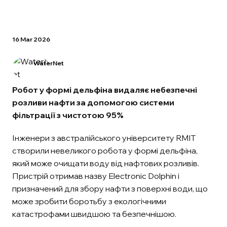
16 Mar 2026
WaterNet
Робот у формі дельфіна видаляє небезпечні
розливи нафти за допомогою системи
фільтрації з чистотою 95%
Інженери з австралійського університету RMIT
створили невеликого робота у формі дельфіна,
який може очищати воду від нафтових розливів.
Пристрій отримав назву Electronic Dolphin і
призначений для збору нафти з поверхні води, що
може зробити боротьбу з екологічними
катастрофами швидшою та безпечнішою.